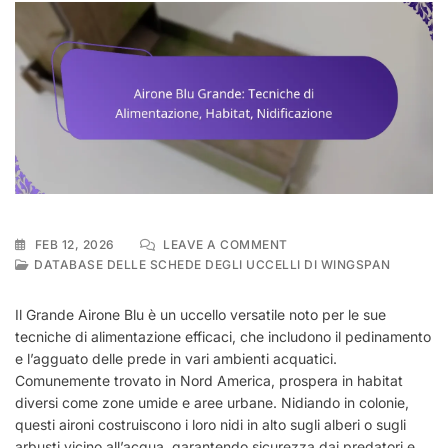
ON
FEB 12, 2026
LEAVE A COMMENT
AIRONE
DATABASE DELLE SCHEDE DEGLI UCCELLI DI WINGSPAN
BLU
GRANDE:
Il Grande Airone Blu è un uccello versatile noto per le sue
TECNICHE
tecniche di alimentazione efficaci, che includono il pedinamento
DI
e l’agguato delle prede in vari ambienti acquatici.
ALIMENTAZIONE,
HABITAT,
Comunemente trovato in Nord America, prospera in habitat
NIDIFICAZIONE
diversi come zone umide e aree urbane. Nidiando in colonie,
questi aironi costruiscono i loro nidi in alto sugli alberi o sugli
arbusti vicino all’acqua, garantendo sicurezza dai predatori e